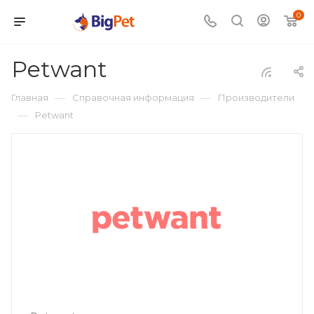
0
Petwant
—
—
Главная
Справочная информация
Производители
—
Petwant