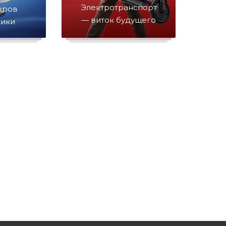
Электротранспорт
еров
— виток будущего
ники