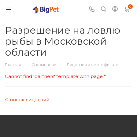
0
Разрешение на ловлю
рыбы в Московской
области
—
—
Главная
О компании
Лицензии и сертификаты
Cannot find 'partners' template with page ''
Список лицензий